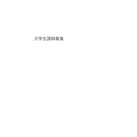
大学生講師募集
松本市
メルク英語教室
中学生英語
プログラミング
高校入試
大学受験
高校英語
松本市アルバイト
松本市大学生