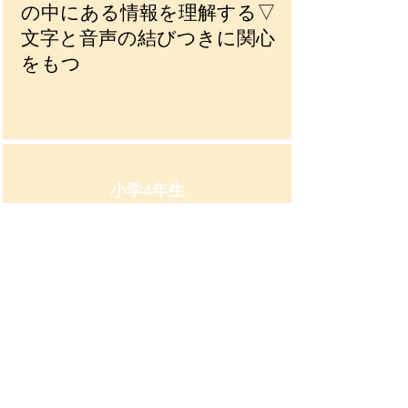
の中にある情報を理解する▽
文字と音声の結びつきに関心
をもつ
小学4年生
英検 5級
よく使われる日常の場面で簡
単なやり取りをすることが
できる。