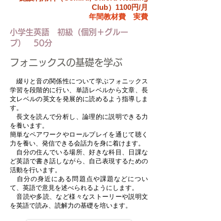
Club）1100円/月
​年間教材費 実費
小学生英語 初級（個別＋グルー
プ） 50分
フォニックスの基礎を学ぶ
綴りと音の関係性について学ぶフォニックス
学習を段階的に行い、単語レベルから文章、長
文レベルの英文を発展的に読めるよう指導しま
す。
長文を読んで分析し、論理的に説明できる力
を養います。
簡単なペアワークやロールプレイを通じて聴く
力を養い、発信できる会話力を身に着けます。
自分の住んでいる場所、好きな科目、日課な
ど英語で書き話しながら、自己表現するための
活動を行います。
自分の身近にある問題点や課題などについ
て、英語で意見を述べられるようにします。
音読や多読、など様々なストーリーや説明文
を英語で読み、読解力の基礎を培います。