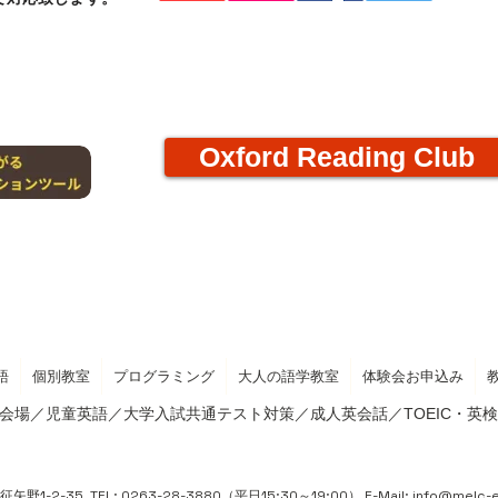
Oxford Reading Club
語
個別教室
プログラミング
大人の語学教室
体験会お申込み
会場／児童英語／大学入試共通テスト対策／成人英会話／TOEIC・英検
矢野1-2-35 TEL:
0263-28-3880
（平日15:30～19:00） E-Mail:
info@melc-