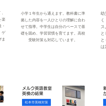
て、
幼
小学１年生から通えます。教科書に準
を楽
く
拠した内容を一人ひとりの理解に合わ
性・
ス
せて指導。中学生は自分のペースで基
。ゲ
と
礎を固め、学習習慣を育てます。高校
びま
と
受験対策も対応しています。
は
メルク英語教室
英検の結果
松本市英検対策