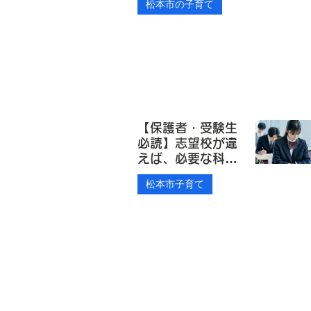
松本市の子育て
塩尻市・安曇野
市】
【保護者・受験生
必読】志望校が違
えば、必要な科目
もまるで違う。大
松本市子育て
学入試の「科目戦
略」、知っていま
すか？