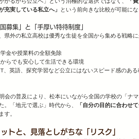
かかるから公立へ」という消極的な選択ではなく、
「費
が充実している私立へ」
という前向きな比較が可能にな
「全国募集」と「手厚い特待制度」
、県外の私立高校は優秀な生徒を全国から集める戦略に
入学金や授業料の全額免除
方からでも安心して生活できる環境
ICT、英語、探究学習など公立にはないスピード感のある
説明会の普及により、松本にいながら全国の学校の「ナ
た。「地元で選ぶ」時代から、
「自分の目的に合わせて
ます。
リットと、見落としがちな「リスク」