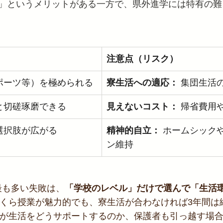
」というメリットがある一方で、県外進学には特有の難
注意点（リスク）
ポーツ等）を極められる
寮生活への適応：
 集団生活
と切磋琢磨できる
見えないコスト：
 帰省費用
選択肢が広がる
精神的自立：
 ホームシック
ン維持
最も多い失敗は、
「学校のレベル」だけで選んで「生活
くら授業が魅力的でも、寮生活が合わなければ3年間は
が生活をどうサポートするのか、保護者も引っ越す場