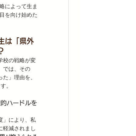
略によって生ま
目を向け始めた
生は「県外
？
学校の戦略が変
。では、その
った」理由を、
ます。
理的ハードルを
度」により、私
に軽減されまし