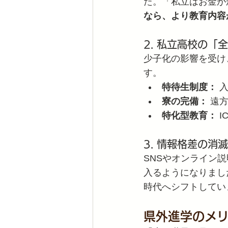
た。「私立はお金が
なら、より教育内容
2. 私立高校の
少子化の影響を受け
す。
特待生制度：
 
寮の完備：
 遠
特化型教育：
 
3. 情報格差の消滅
SNSやオンライン
入るようになりまし
時代へシフトしてい
県外進学のメ