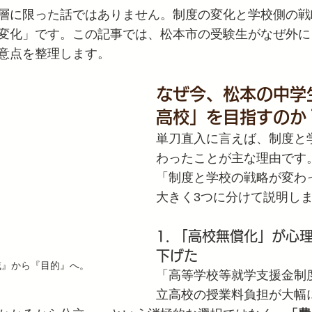
層に限った話ではありません。制度の変化と学校側の戦
変化」です。この記事では、松本市の受験生がなぜ外に
意点を整理します。
なぜ今、松本の中学
高校」を目指すのか
単刀直入に言えば、制度と
わったことが主な理由です
「制度と学校の戦略が変わ
大きく3つに分けて説明し
1. 「高校無償化」が心
下げた
域』から『目的』へ。
「高等学校等就学支援金制
立高校の授業料負担が大幅