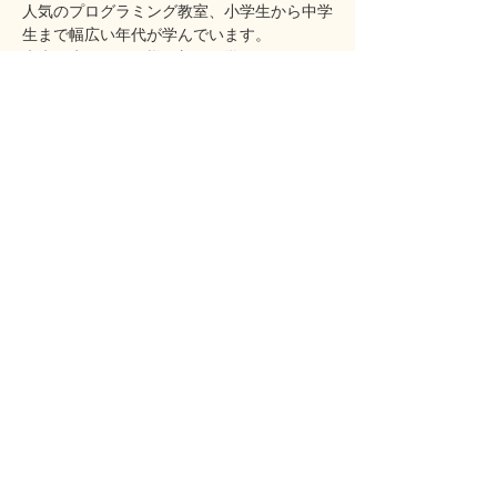
人気のプログラミング教室、小学生から中学
生まで幅広い年代が学んでいます。
未来を生きるお子様に新しい学びを届けま
す！
お気軽にご参加ください。
さらに表示
このイベントをシェア
英検準会場／児童英語／大学入試共通テスト対
策／成人英会話／TOEIC・英検・各種試験​
メルク英語教室