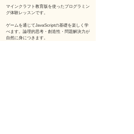
マインクラフト教育版を使ったプログラミン
グ体験レッスンです。
ゲームを通じてJavaScriptの基礎を楽しく学
べます。論理的思考・創造性・問題解決力が
自然に身につきます。
対象：小学生・中学生
所要時間：約1時間
料金：無料
まずはお気軽にお申し込みください。
このイベントをシェア