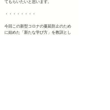
てもらいたいと思います。
・・・・・・・・
今回この新型コロナの蔓延防止のため
に始めた「新たな学び方」を教訓とし
て、日本の教育現場ではもっともっと
ICTを活用した教育へと向かってほしい
と思います。
昔は「読み書きそろばん」といいまし
たが、今では音声入力が可能となり、
読み書きに頼る度合いが減りました。
また、そろばんを弾かなくても、複雑
な計算や分析を瞬時にコンピューター
がやってくれます。
社会では、あらゆる情報を便利に管理