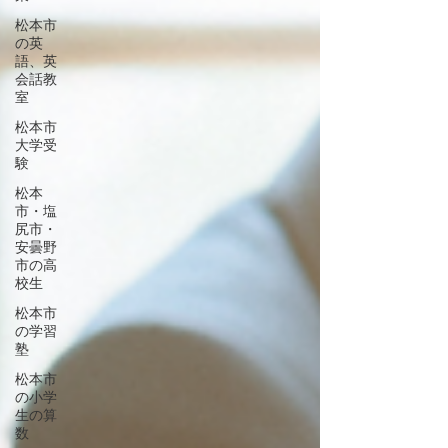
松本市
の英
語、英
会話教
室
松本市
大学受
験
松本
市・塩
尻市・
安曇野
市の高
校生
松本市
の学習
塾
松本市
の小学
生の算
数