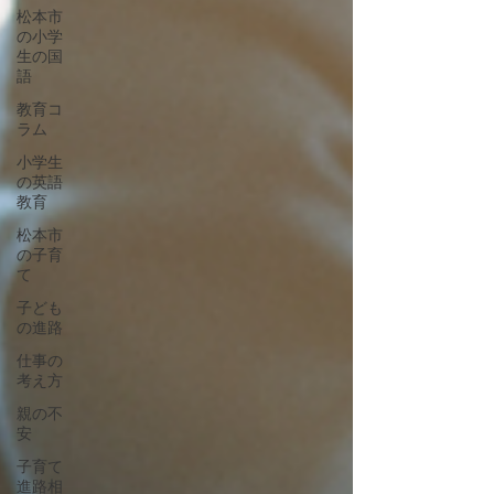
松本市
の小学
生の国
語
教育コ
ラム
小学生
の英語
教育
松本市
の子育
て
子ども
の進路
仕事の
考え方
親の不
安
子育て
進路相