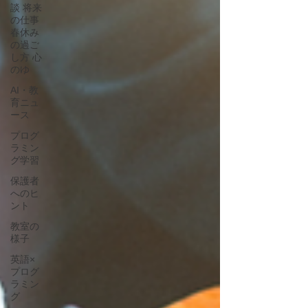
談 将来
の仕事
春休み
の過ご
し方 心
のゆ
AI・教
育ニュ
ース
プログ
ラミン
グ学習
保護者
へのヒ
ント
教室の
様子
英語×
プログ
ラミン
グ