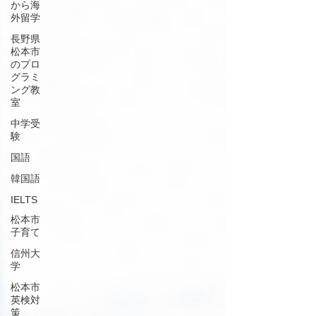
から海
外留学
長野県
松本市
のプロ
グラミ
ング教
室
中学受
験
国語
韓国語
IELTS
松本市
子育て
信州大
学
松本市
英検対
策