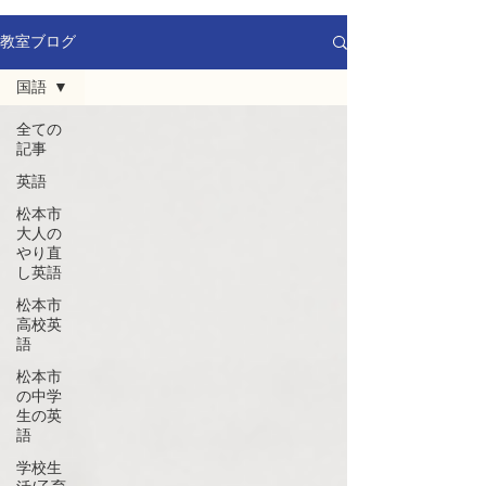
教室ブログ
国語
全ての
記事
英語
松本市
大人の
やり直
し英語
松本市
高校英
語
松本市
の中学
生の英
語
学校生