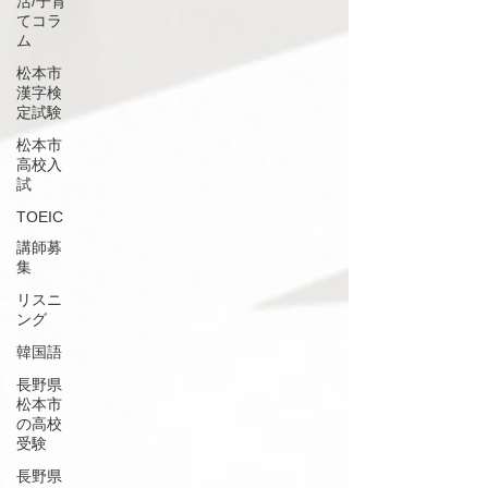
活/子育
てコラ
ム
松本市
漢字検
定試験
松本市
高校入
試
TOEIC
講師募
集
リスニ
ング
韓国語
長野県
松本市
の高校
受験
長野県