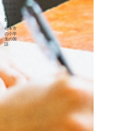
松本市
の小学
生の算
数
松本市
の小学
生の国
語